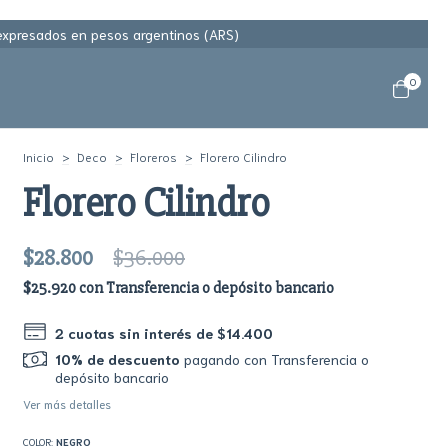
 expresados en pesos argentinos (ARS)
0
Inicio
>
Deco
>
Floreros
>
Florero Cilindro
Florero Cilindro
$28.800
$36.000
$25.920
con
Transferencia o depósito bancario
2
cuotas sin interés de
$14.400
10% de descuento
pagando con Transferencia o
depósito bancario
Ver más detalles
COLOR:
NEGRO