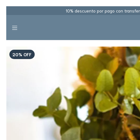
10% descuento por pago con transfere
20
%
OFF