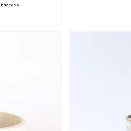
 bancario