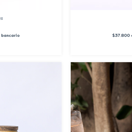
es
o bancario
$37.800