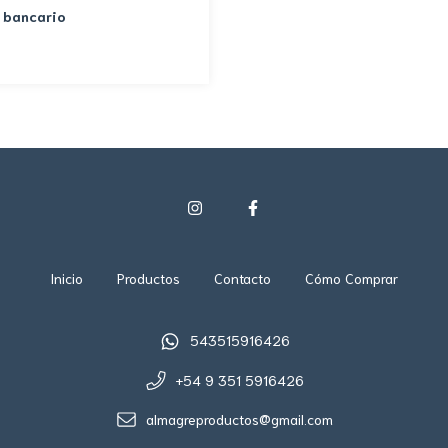
 bancario
Inicio
Productos
Contacto
Cómo Comprar
543515916426
+54 9 351 5916426
almagreproductos@gmail.com