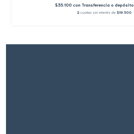
$35.100
con
Transferencia o depósito
2
cuotas sin interés de
$19.500